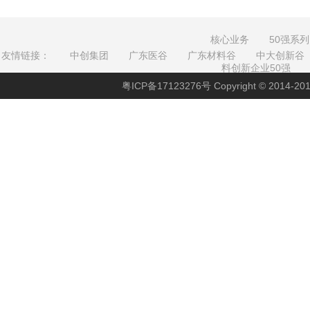
核心业务
50强系列
友情链接：
中创集团
广东医谷
广东材料谷
中大创新谷
料创新企业50强
粤ICP备17123276号
Copyright © 201