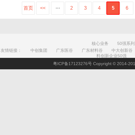
首页
<<
···
2
3
4
5
6
核心业务
50强系列
友情链接：
中创集团
广东医谷
广东材料谷
中大创新谷
料创新企业50强
粤ICP备17123276号
Copyright © 201