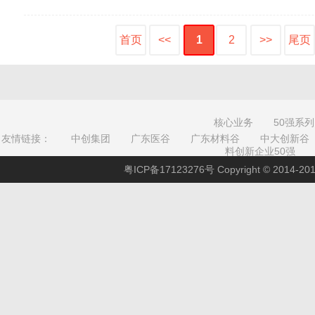
首页
<<
1
2
>>
尾页
核心业务
50强系列
友情链接：
中创集团
广东医谷
广东材料谷
中大创新谷
料创新企业50强
粤ICP备17123276号
Copyright © 201