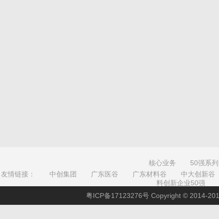
核心业务
50强系列
友情链接：
中创集团
广东医谷
广东材料谷
中大创新谷
料创新企业50强
粤ICP备17123276号
Copyright © 201